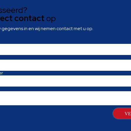
sseerd?
rect contact
op
w gegevens in en wij nemen contact met u op.
er