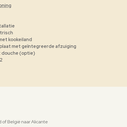
oning
r
tallatie
ktrisch
met kookeiland
plaat met geïntegreerde afzuiging
douche (optie)
m2
 of België naar Alicante