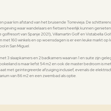
 een paar km afstand van het bruisende Torrevieja. De schitter
de omgeving waar wandelaars en fietsers heerlijk kunnen geniet
golfresort van Spanje 2021), Villamartin Golf en Vistabella Golf. 
m met 160 winkels en op woensdagen is er een leuke markt op lo
ol in San Miguel.
s met 3 slaapkamers en 2 badkamers waarvan 1 en suite zijn gel
ookeiland is maar liefst 54 m2 en ook de master bedroom is met
okplaat met geïntegreerde afzuiging inclusief, evenals de elektri
larium van 86 m2 en een zwembad als optie.