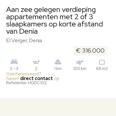
Aan zee gelegen verdieping
appartementen met 2 of 3
slaapkamers op korte afstand
van Denia
El Verger, Denia
€ 316.000
2 - 3
2
1 km
100 km
68 m2
Geinteresseerd?
Neem
direct contact
op
Referentie: HQDC102