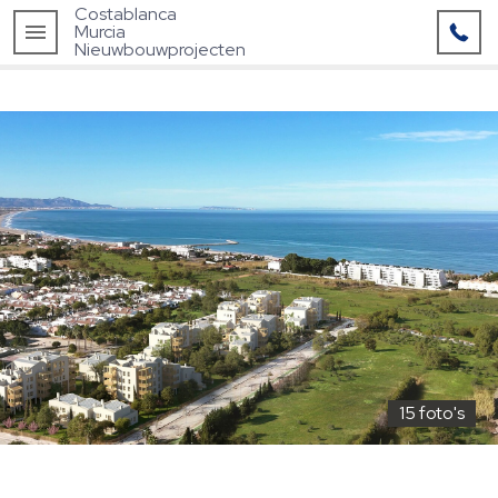
Costablanca
Murcia
Nieuwbouwprojecten
15 foto's