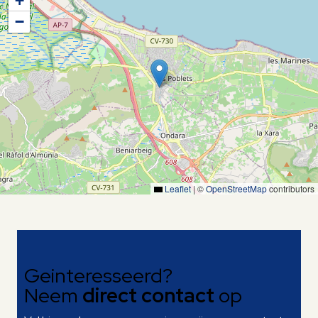
+
−
Leaflet
|
©
OpenStreetMap
contributors
Geinteresseerd?
Neem
direct contact
op