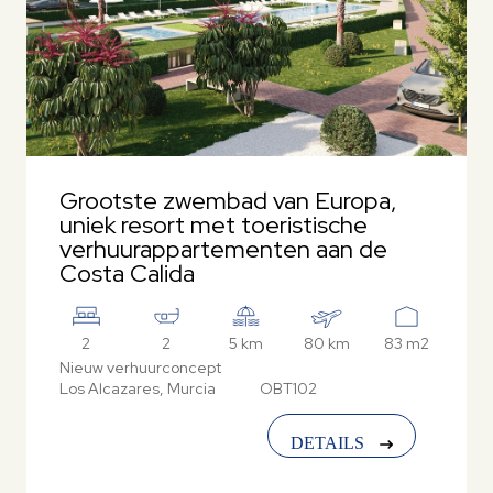
Grootste zwembad van Europa,
uniek resort met toeristische
verhuurappartementen aan de
Costa Calida
2
2
5 km
80 km
83 m2
Nieuw verhuurconcept
Los Alcazares, Murcia
OBT102
DETAILS