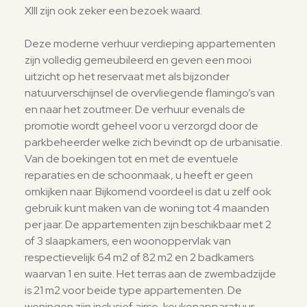
XIII zijn ook zeker een bezoek waard.
Deze moderne verhuur verdieping appartementen
zijn volledig gemeubileerd en geven een mooi
uitzicht op het reservaat met als bijzonder
natuurverschijnsel de overvliegende flamingo’s van
en naar het zoutmeer. De verhuur evenals de
promotie wordt geheel voor u verzorgd door de
parkbeheerder welke zich bevindt op de urbanisatie.
Van de boekingen tot en met de eventuele
reparaties en de schoonmaak, u heeft er geen
omkijken naar. Bijkomend voordeel is dat u zelf ook
gebruik kunt maken van de woning tot 4 maanden
per jaar. De appartementen zijn beschikbaar met 2
of 3 slaapkamers, een woonoppervlak van
respectievelijk 64 m2 of 82 m2 en 2 badkamers
waarvan 1 en suite. Het terras aan de zwembadzijde
is 21 m2 voor beide type appartementen. De
woningen zijn inclusief airco, keukenapparatuur,