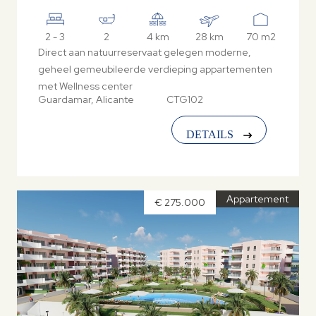
2 - 3
2
4 km
28 km
70 m2
Direct aan natuurreservaat gelegen moderne,
geheel gemeubileerde verdieping appartementen
met Wellness center
Guardamar, Alicante
CTG102
DETAILS
Appartement
€ 275.000