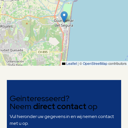
Leaflet
|
©
OpenStreetMap
contributors
Geinteresseerd?
Neem
direct contact
op
Vul hieronder uw gegevens in en wij nemen contact
met u op.