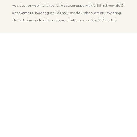
waardoor er veel lichtinval is. Het woonoppervlak is 86 m2 voor de 2
b
slaapkamer uitvoering en 103 m2 voor de 3 slaapkamer uitvoering.
p
Het solarium inclusief een bergruimte en een 16 m2 Pergola is