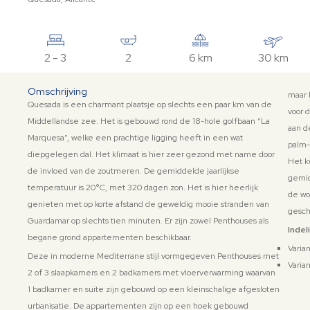
2 - 3
2
6 km
30 km
Omschrijving
maar 
Quesada is een charmant plaatsje op slechts een paar km van de
voor 
Middellandse zee. Het is gebouwd rond de 18-hole golfbaan “La
aan d
Marquesa”, welke een prachtige ligging heeft in een wat
palm-
diepgelegen dal. Het klimaat is hier zeer gezond met name door
Het k
de invloed van de zoutmeren. De gemiddelde jaarlijkse
gemid
temperatuur is 20°C, met 320 dagen zon. Het is hier heerlijk
de wo
genieten met op korte afstand de geweldig mooie stranden van
gesch
Guardamar op slechts tien minuten. Er zijn zowel Penthouses als
K
Indel
begane grond appartementen beschikbaar.
Varia
Deze in moderne Mediterrane stijl vormgegeven Penthouses met
u
Varia
2 of 3 slaapkamers en 2 badkamers met vloerverwarming waarvan
a
1 badkamer en suite zijn gebouwd op een kleinschalige afgesloten
b
urbanisatie. De appartementen zijn op een hoek gebouwd
z