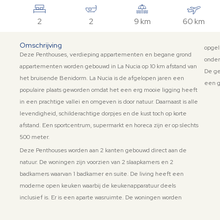
2
2
9 km
60 km
Omschrijving
opge
Deze Penthouses, verdieping appartementen en begane grond
onder
appartementen worden gebouwd in La Nucia op 10 km afstand van
De ge
het bruisende Benidorm. La Nucia is de afgelopen jaren een
een g
populaire plaats geworden omdat het een erg mooie ligging heeft
in een prachtige vallei en omgeven is door natuur. Daarnaast is alle
levendigheid, schilderachtige dorpjes en de kust toch op korte
afstand. Een sportcentrum, supermarkt en horeca zijn er op slechts
500 meter.
K
Deze Penthouses worden aan 2 kanten gebouwd direct aan de
natuur. De woningen zijn voorzien van 2 slaapkamers en 2
a
badkamers waarvan 1 badkamer en suite. De living heeft een
k
moderne open keuken waarbij de keukenapparatuur deels
o
inclusief is. Er is een aparte wasruimte. De woningen worden
w
r