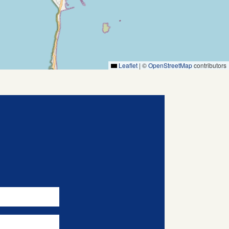
Leaflet
|
©
OpenStreetMap
contributors