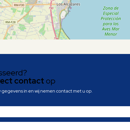
sseerd?
rect contact
op
w gegevens in en wij nemen contact met u op.