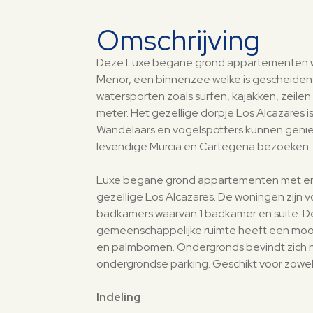
Omschrijving
Deze Luxe begane grond appartementen word
Menor, een binnenzee welke is gescheiden d
watersporten zoals surfen, kajakken, zeile
meter. Het gezellige dorpje Los Alcazares
Wandelaars en vogelspotters kunnen geniete
levendige Murcia en Cartegena bezoeken.
Luxe begane grond appartementen met erg m
gezellige Los Alcazares. De woningen zijn v
badkamers waarvan 1 badkamer en suite. De t
gemeenschappelijke ruimte heeft een mooi
en palmbomen. Ondergronds bevindt zich nog
ondergrondse parking. Geschikt voor zowe
Indeling