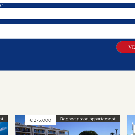
er
nt
Begane grond appartement
€ 275.000