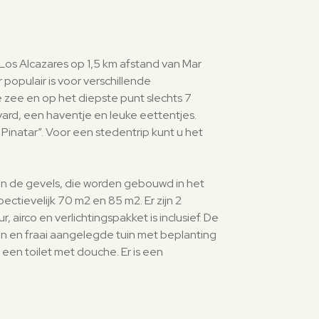
Los Alcazares op 1,5 km afstand van Mar
opulair is voor verschillende
e zee en op het diepste punt slechts 7
ard, een haventje en leuke eettentjes.
Pinatar”. Voor een stedentrip kunt u het
in de gevels, die worden gebouwd in het
ctievelijk 70 m2 en 85 m2. Er zijn 2
airco en verlichtingspakket is inclusief. De
 en fraai aangelegde tuin met beplanting
een toilet met douche. Er is een