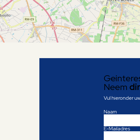
Geintere
Neem
di
Vul hieronder u
Naam
E-Mailadres