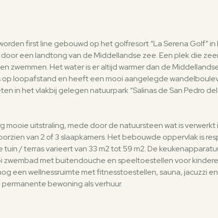
en first line gebouwd op het golfresort “La Serena Golf” in 
oor een landtong van de Middellandse zee. Een plek die zeer p
n en zwemmen. Het water is er altijd warmer dan de Middellands
 is op loopafstand en heeft een mooi aangelegde wandelboulev
n in het vlakbij gelegen natuurpark “Salinas de San Pedro del 
ooie uitstraling, mede door de natuursteen wat is verwerkt 
oorzien van 2 of 3 slaapkamers. Het bebouwde oppervlak is respe
uin / terras varieert van 33 m2 tot 59 m2. De keukenapparatuur, 
 zwembad met buitendouche en speeltoestellen voor kinderen
 een wellnessruimte met fitnesstoestellen, sauna, jacuzzi en 
l permanente bewoning als verhuur.