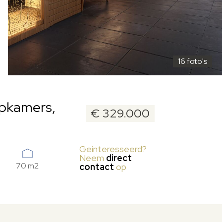
16 foto's
apkamers,
€ 329.000
Geinteresseerd?
Neem
direct
70 m2
contact
op