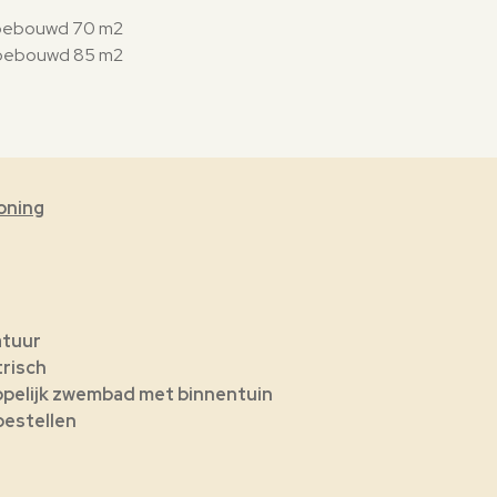
) bebouwd 70 m2
) bebouwd 85 m2
oning
atuur
trisch
elijk zwembad met binnentuin
oestellen