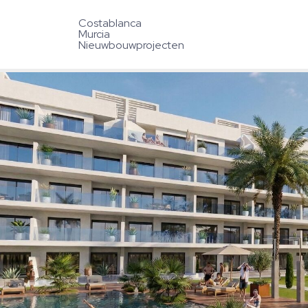
Costablanca
Murcia
Nieuwbouwprojecten