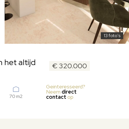
13 foto's
het altijd
€ 320.000
Geinteresseerd?
Neem
direct
70 m2
contact
op