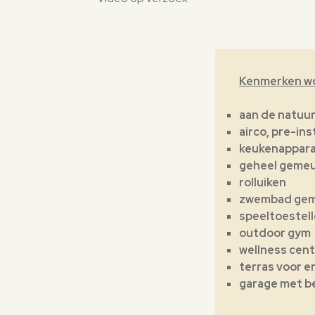
Kenmerken w
aan de natuu
airco, pre-ins
keukenappar
geheel gemeu
rolluiken
zwembad gem
speeltoestel
outdoor gym
wellness cen
terras voor e
garage met b