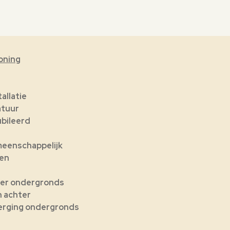
oning
r
tallatie
atuur
bileerd
eenschappelijk
len
ter ondergronds
n achter
erging ondergronds