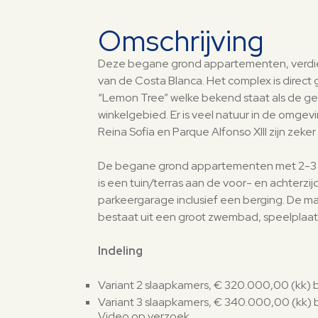
Omschrijving
Deze begane grond appartementen, verdi
van de Costa Blanca. Het complex is direc
“Lemon Tree” welke bekend staat als de gez
winkelgebied. Er is veel natuur in de omge
Reina Sofía en Parque Alfonso XIII zijn zek
De begane grond appartementen met 2-3 sla
is een tuin/terras aan de voor- en achterz
parkeergarage inclusief een berging. De 
bestaat uit een groot zwembad, speelplaa
Indeling
Variant 2 slaapkamers, € 320.000,00 (kk
Variant 3 slaapkamers, € 340.000,00 (kk
Video op verzoek