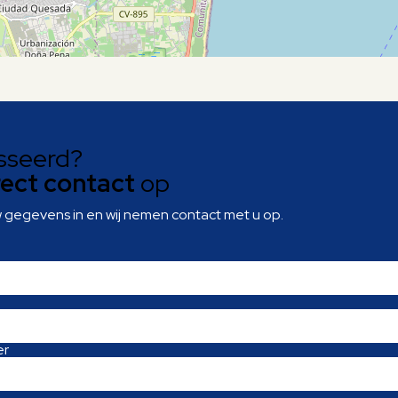
sseerd?
rect contact
op
w gegevens in en wij nemen contact met u op.
er