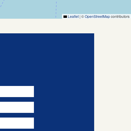
Leaflet
|
©
OpenStreetMap
contributors