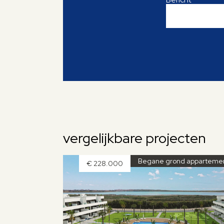
vergelijkbare projecten
Begane grond apparteme
€ 228.000