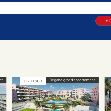
nt
Begane grond appartement
€ 289.900