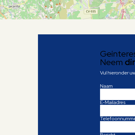
Geintere
Neem
di
Vul hieronder u
Naam
E-Mailadres
Telefoonnumm
Bericht