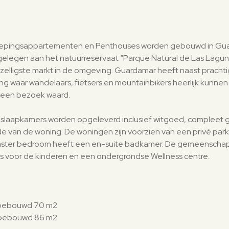
epingsappartementen en Penthouses worden gebouwd in Guar
t gelegen aan het natuurreservaat “Parque Natural de Las Lag
elligste markt in de omgeving. Guardamar heeft naast prachtige
ving waar wandelaars, fietsers en mountainbikers heerlijk kunn
er een bezoek waard.
apkamers worden opgeleverd inclusief witgoed, compleet gemeu
ijde van de woning. De woningen zijn voorzien van een privé pa
master bedroom heeft een en-suite badkamer. De gemeenschap
ts voor de kinderen en een ondergrondse
Wellness centre
.
) bebouwd 70 m2
) bebouwd 86 m2