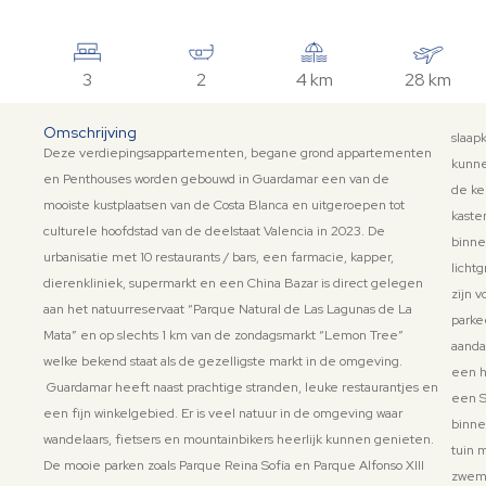
3
2
4 km
28 km
Omschrijving
slaap
Deze verdiepingsappartementen, begane grond appartementen
kunne
en Penthouses worden gebouwd in Guardamar een van de
de ke
mooiste kustplaatsen van de Costa Blanca en uitgeroepen tot
kaste
culturele hoofdstad van de deelstaat Valencia in 2023. De
binne
urbanisatie met 10 restaurants / bars, een farmacie, kapper,
licht
dierenkliniek, supermarkt en een China Bazar is direct gelegen
zijn 
aan het natuurreservaat “Parque Natural de Las Lagunas de La
parke
Mata” en op slechts 1 km van de zondagsmarkt “Lemon Tree”
K
aanda
welke bekend staat als de gezelligste markt in de omgeving.
een h
Guardamar heeft naast prachtige stranden, leuke restaurantjes en
li
een S
een fijn winkelgebied. Er is veel natuur in de omgeving waar
a
binne
wandelaars, fietsers en mountainbikers heerlijk kunnen genieten.
k
tuin 
De mooie parken zoals Parque Reina Sofía en Parque Alfonso XIII
i
zwemb