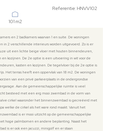
Referentie: HNVV102
101 m2
kamers en 2 badkamers waarvan 1 en suite. De woningen
n in 2 verschillende interieurs worden uitgevoerd. Zo is er
uze uit een lichte beige vloer met houten binnendeuren,
n en kozijnen. De 2e optie is een uitvoering in wit voor de
ndeuren, kasten en kozijnen. De tegelvloer bij de 2e optie is
grijs. Het terras heeft een oppervlak van 18 m2. De woningen
voorzien van een privé parkeerplaats in de ondergrondse
ergarage. Aan de gemeenschappelijke ruimte is veel
enmerken woning
cht besteed met een erg mooi zwembad in de vorm van
alve cirkel waaronder het binnenzwembad is gecreëerd met
ft
pa welke de cirkel als het ware rond maakt. Vanuit het
irco, pre-installatie
nzwembad is er mooi uitzicht op de gemeenschappelijke
eukenapparatuur, inclusief
met hoge palmbomen en andere beplanting. Naast het
nterieur/keuken, wit of eiken
ad is er ook een jacuzzi, minigolf en er staan