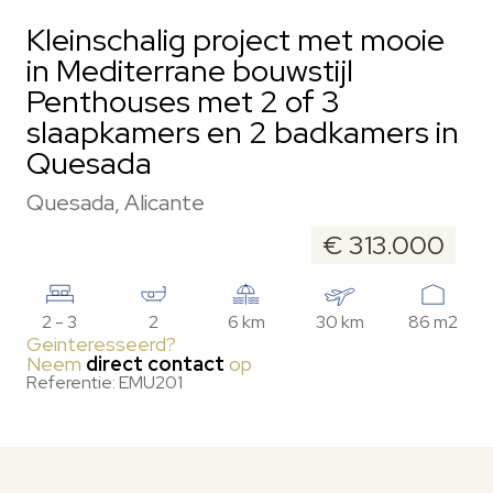
Kleinschalig project met mooie
in Mediterrane bouwstijl
Penthouses met 2 of 3
slaapkamers en 2 badkamers in
Quesada
Quesada, Alicante
€ 313.000
2 - 3
2
6 km
30 km
86 m2
Geinteresseerd?
Neem
direct contact
op
Referentie: EMU201