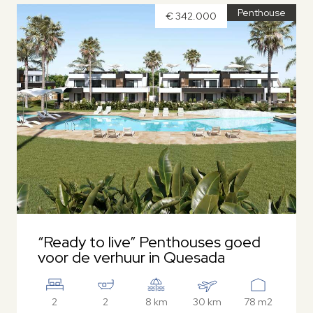
Penthouse
€ 342.000
“Ready to live” Penthouses goed
voor de verhuur in Quesada
2
2
8 km
30 km
78 m2