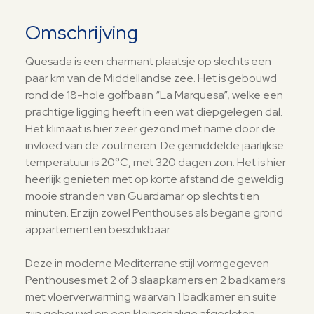
Omschrijving
Quesada is een charmant plaatsje op slechts een
paar km van de Middellandse zee. Het is gebouwd
rond de 18-hole golfbaan “La Marquesa”, welke een
prachtige ligging heeft in een wat diepgelegen dal.
Het klimaat is hier zeer gezond met name door de
invloed van de zoutmeren. De gemiddelde jaarlijkse
temperatuur is 20°C, met 320 dagen zon. Het is hier
heerlijk genieten met op korte afstand de geweldig
mooie stranden van Guardamar op slechts tien
minuten. Er zijn zowel Penthouses als begane grond
appartementen beschikbaar.
Deze in moderne Mediterrane stijl vormgegeven
Penthouses met 2 of 3 slaapkamers en 2 badkamers
met vloerverwarming waarvan 1 badkamer en suite
zijn gebouwd op een kleinschalige afgesloten