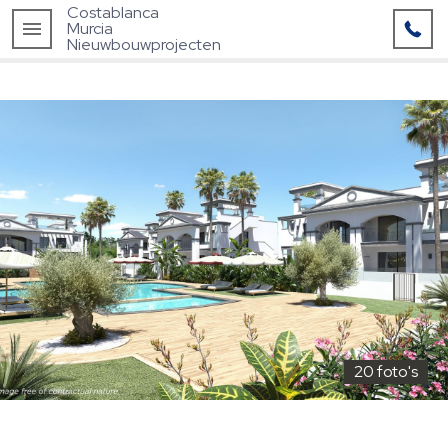
Costablanca
Murcia
Nieuwbouwprojecten
20 foto's