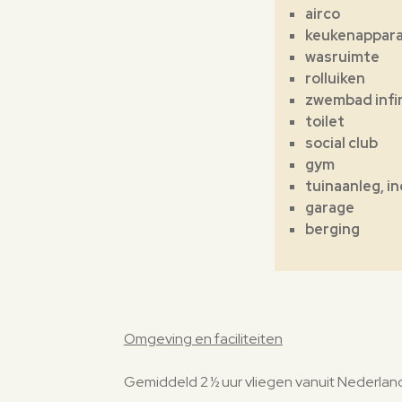
airco
keukenapparat
wasruimte
rolluiken
zwembad infin
toilet
social club
gym
tuinaanleg, in
garage
berging
Omgeving en faciliteiten
Gemiddeld 2 ½ uur vliegen vanuit Nederland