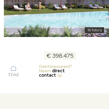
16 foto's
€ 398.475
Geinteresseerd?
Neem
direct
72 m2
contact
op