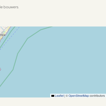
de bouwers.
Leaflet
|
©
OpenStreetMap
contributors