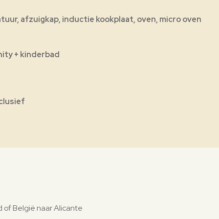
uur, afzuigkap, inductie kookplaat, oven, micro oven
ity + kinderbad
clusief
 of België naar Alicante