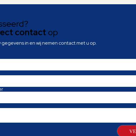
sseerd?
rect contact
op
w gegevens in en wij nemen contact met u op.
er