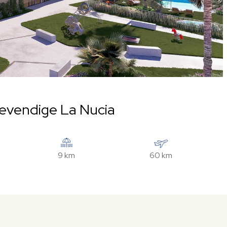
levendige La Nucia
9 km
60 km