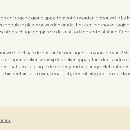
en en begane grond appartementen worden gebouwd in La Nuc
en populaire plaats geworden omdat het een erg mooie ligging 
, schilderachtige dorpjes en de kust toch op korte afstand. Een
uwd direct aan de natuur. De woningen zijn voorzien van 2 s
erne open keuken waarbij de keukenapparatuur deels inclusief 
rkeerplaats en berging in de ondergrondse garage. Het balkon is
binnentuin, een gym, social club, een infinity pool en een ki
oning