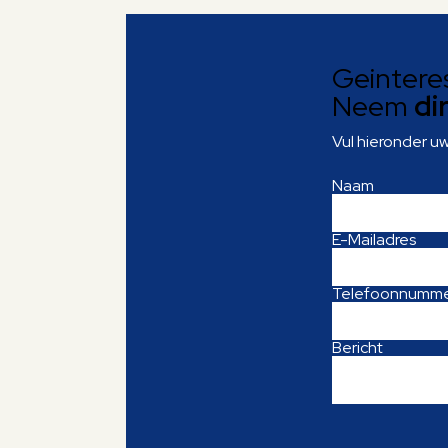
Geintere
Neem
di
Vul hieronder u
Naam
E-Mailadres
Telefoonnumm
Bericht