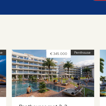
se
Penthouse
€ 345.000